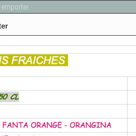
 emporter
ter