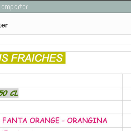
 emporter
ter